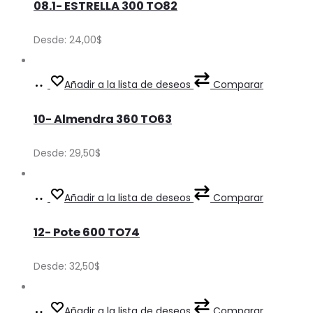
08.1- ESTRELLA 300 TO82
has
multiple
Desde:
24,00
$
variants.
The
Ver
This
Añadir a la lista de deseos
Comparar
options
Precios
product
may
10- Almendra 360 TO63
has
be
multiple
Desde:
29,50
$
chosen
variants.
on
The
Ver
This
Añadir a la lista de deseos
Comparar
the
options
Precios
product
product
may
12- Pote 600 TO74
has
page
be
multiple
Desde:
32,50
$
chosen
variants.
on
The
Ver
This
Añadir a la lista de deseos
Comparar
the