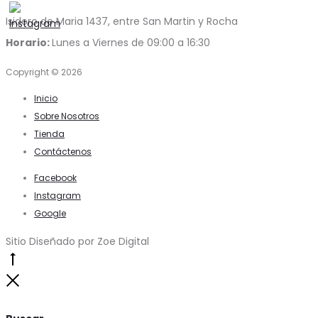
Isidoro de Maria 1437, entre San Martin y Rocha
Horario:
Lunes a Viernes de 09:00 a 16:30
Copyright © 2026
Inicio
Sobre Nosotros
Tienda
Contáctenos
Facebook
Instagram
Google
Sitio Diseñado por Zoe Digital
Go
to
Close
top