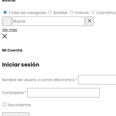
Buscar
Todas las categorias
Botellas
Frascos
Cosmétic
Buscar
Reset
Ver más
Close
Mi Cuenta
Iniciar sesión
Requerido
Nombre de usuario o correo electrónico
*
Requerido
Contraseña
*
Recordarme