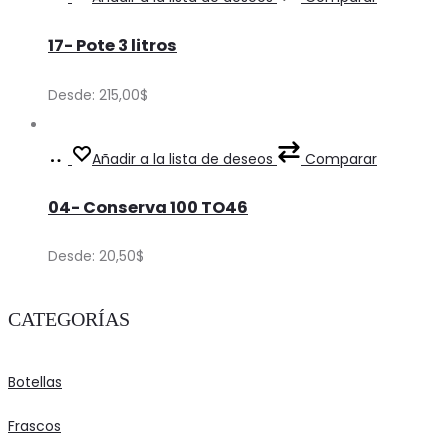
options
Precios
product
product
may
17- Pote 3 litros
has
page
be
multiple
Desde:
215,00
$
chosen
variants.
on
The
Ver
This
Añadir a la lista de deseos
Comparar
the
options
Precios
product
product
may
04- Conserva 100 TO46
has
page
be
multiple
Desde:
20,50
$
chosen
variants.
on
The
CATEGORÍAS
the
options
product
may
Botellas
page
be
chosen
Frascos