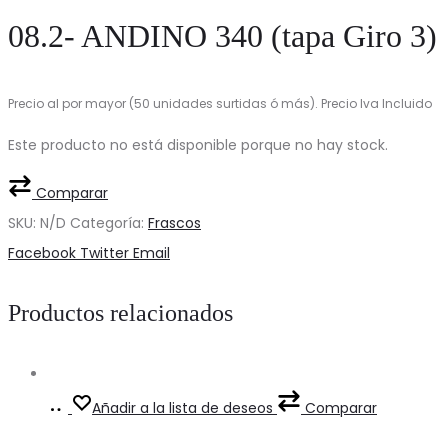
08.2- ANDINO 340 (tapa Giro 3)
Precio al por mayor (50 unidades surtidas ó más). Precio Iva Incluido
Este producto no está disponible porque no hay stock.
Comparar
SKU:
N/D
Categoría:
Frascos
Share
Facebook
Twitter
Email
Productos relacionados
Ver
This
Añadir a la lista de deseos
Comparar
Precios
product