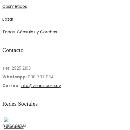
on
Cosméticos
the
Bazar
product
page
Tapas, Cápsulas y Corchos
Contacto
Tel:
2925 2103
Whatsapp:
098 797 934
Correo:
info@vimas.com.uy
Redes Sociales
DIRECCIÓN