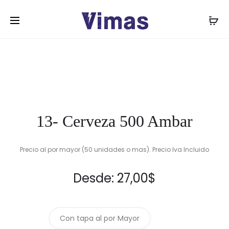
Prod
09.8-
14-
Inicio
Botellas
13- Cerveza 500 Ambar
SALSA
CERVEZA
navig
DE
630
TOMATE
ML
720
ML
13- Cerveza 500 Ambar
Precio al por mayor (50 unidades o mas). Precio Iva Incluido
Desde:
27,00
$
Con tapa al por Mayor