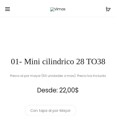
Prod
02-
07-
Inicio
Frascos
01- Mini cilindrico 28 TO38
MINI
POTE
navig
CILINDRI
ÁMBAR
40
50
TO38
ML
01- Mini cilindrico 28 TO38
Precio al por mayor (50 unidades o mas). Precio Iva Incluido
Desde:
22,00
$
Con tapa al por Mayor