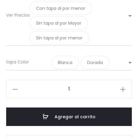
Con tapa al por menor
Ver Precios
Sin tapa al por Mayor
Sin tapa al por menor
tapa Color
Blanca
Dorada
01-
Mini
cilindrico
28
Agregar al carrito
TO38
cantidad