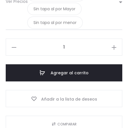
Ver Precios
Sin tapa al por Mayor
Sin tapa al por menor
16-
Pote
1,5
litros
Agregar al carrito
cantidad
Añadir a la lista de deseos
COMPARAR