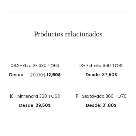
Productos relacionados
08.2- Giro 2- 330 TO63
13- Estrella 660 TO82
38%
Original
Current
Desde:
12,50
$
Desde:
37,50
$
20,00
$
price
price
was:
is:
10- Almendra 360 TO63
11- Sextavado 360 TO70
20,00$.
12,50$.
Desde:
29,50
$
Desde:
31,00
$