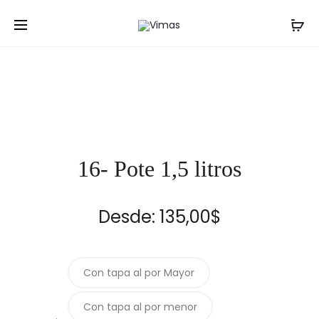
Pro
10-
Inicio
Frascos
16- Pote 1,5 litros
ALMENDR
nav
360
TO63
16- Pote 1,5 litros
Desde:
135,00
$
Con tapa al por Mayor
Con tapa al por menor