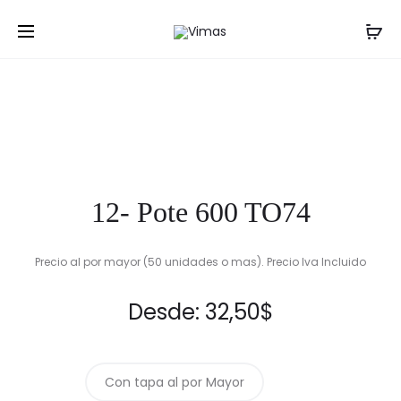
Pro
10-
Inicio
Frascos
12- Pote 600 TO74
ALMENDR
nav
360
TO63
12- Pote 600 TO74
Precio al por mayor (50 unidades o mas). Precio Iva Incluido
Desde:
32,50
$
Con tapa al por Mayor