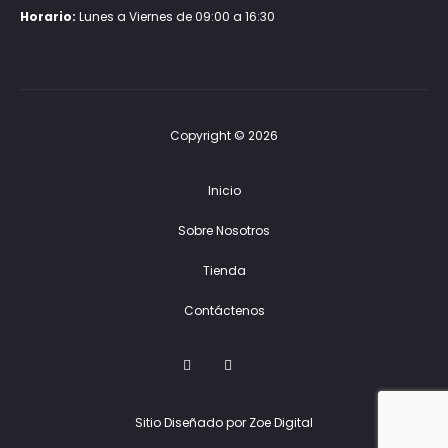
Horario:
Lunes a Viernes de 09:00 a 16:30
Copyright © 2026
Inicio
Sobre Nosotros
Tienda
Contáctenos
F
I
G
a
n
o
c
s
o
e
t
g
Sitio Diseñado por Zoe Digital
b
a
l
o
g
e