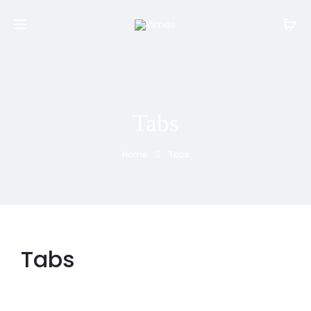
Tabs
Home
Tabs
Tabs