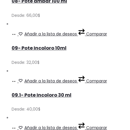
08- Pote ámbar 100 ml
has
page
be
multiple
Desde:
66,00
$
chosen
variants.
on
The
Ver
This
Añadir a la lista de deseos
Comparar
the
options
Precios
product
product
may
09- Pote Incoloro 10ml
has
page
be
multiple
Desde:
32,00
$
chosen
variants.
on
The
Ver
This
Añadir a la lista de deseos
Comparar
the
options
Precios
product
product
may
09.1- Pote Incoloro 30 ml
has
page
be
multiple
Desde:
40,00
$
chosen
variants.
on
The
Ver
This
Añadir a la lista de deseos
Comparar
the