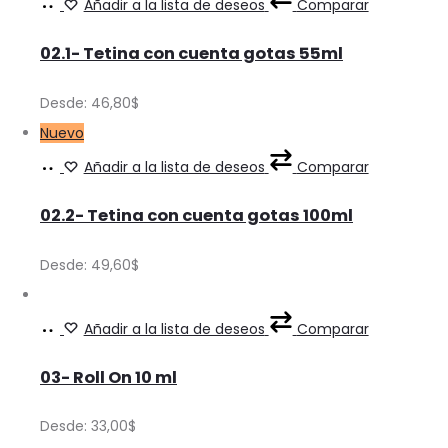
Ver
This
Añadir a la lista de deseos
Comparar
the
options
Precios
product
product
may
02.1- Tetina con cuenta gotas 55ml
has
page
be
multiple
Desde:
46,80
$
chosen
variants.
Nuevo
on
The
Ver
This
Añadir a la lista de deseos
Comparar
the
options
Precios
product
product
may
02.2- Tetina con cuenta gotas 100ml
has
page
be
multiple
Desde:
49,60
$
chosen
variants.
on
The
Ver
This
Añadir a la lista de deseos
Comparar
the
options
Precios
product
product
may
03- Roll On 10 ml
has
page
be
multiple
Desde:
33,00
$
chosen
variants.