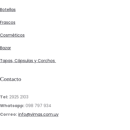
on
the
Botellas
product
Frascos
page
Cosméticos
Bazar
Tapas, Cápsulas y Corchos
Contacto
Tel:
2925 2103
Whatsapp:
098 797 934
Correo:
info@vimas.com.uy