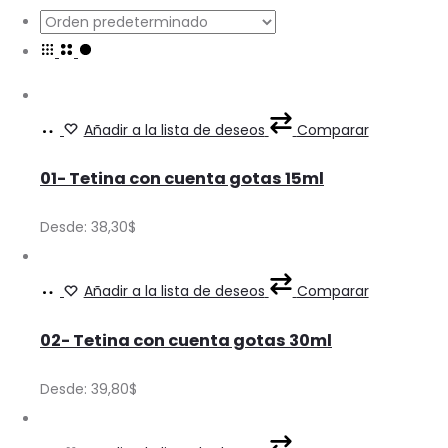
Ver
This
Añadir a la lista de deseos
Comparar
Precios
product
01- Tetina con cuenta gotas 15ml
has
multiple
Desde:
38,30
$
variants.
The
Ver
This
Añadir a la lista de deseos
Comparar
options
Precios
product
may
02- Tetina con cuenta gotas 30ml
has
be
multiple
Desde:
39,80
$
chosen
variants.
on
The