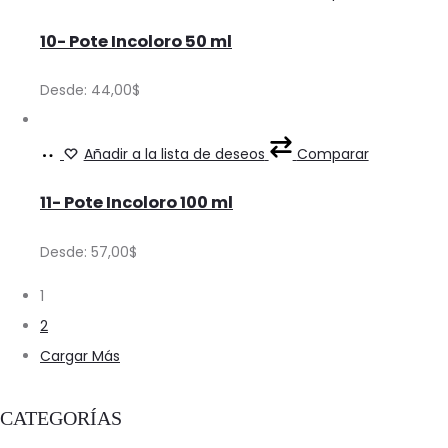
options
Precios
product
product
may
10- Pote Incoloro 50 ml
has
page
be
multiple
Desde:
44,00
$
chosen
variants.
on
The
Ver
This
Añadir a la lista de deseos
Comparar
the
options
Precios
product
product
may
11- Pote Incoloro 100 ml
has
page
be
multiple
Desde:
57,00
$
chosen
variants.
on
1
The
the
2
options
product
Cargar Más
may
page
be
CATEGORÍAS
chosen