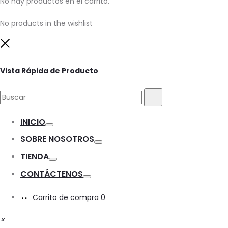
No hay productos en el carrito.
No products in the wishlist
Close
Vista Rápida de Producto
Buscar:
Buscar
INICIO
Toggle
SOBRE NOSOTROS
Toggle
TIENDA
Toggle
CONTÁCTENOS
Toggle
Carrito de compra
0
×