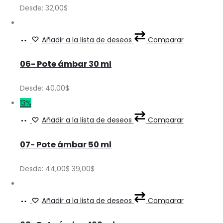
multiple
Desde:
32,00
$
chosen
variants.
on
The
Ver
This
Añadir a la lista de deseos
Comparar
the
options
Precios
product
product
may
06- Pote ámbar 30 ml
has
page
be
multiple
Desde:
40,00
$
chosen
variants.
13%
on
The
Ver
This
Añadir a la lista de deseos
Comparar
the
options
Precios
product
product
may
07- Pote ámbar 50 ml
has
page
be
multiple
Original
Current
Desde:
44,00
$
39,00
$
chosen
variants.
price
price
on
The
Ver
This
was:
is:
Añadir a la lista de deseos
Comparar
the
options
Precios
product
44,00$.
39,00$.
product
may