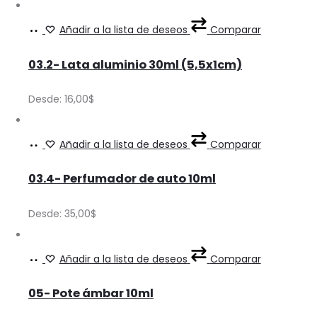
on
The
Ver
This
Añadir a la lista de deseos
Comparar
the
options
Precios
product
product
may
03.2- Lata aluminio 30ml (5,5x1cm)
has
page
be
multiple
Desde:
16,00
$
chosen
variants.
on
The
Ver
This
Añadir a la lista de deseos
Comparar
the
options
Precios
product
product
may
03.4- Perfumador de auto 10ml
has
page
be
multiple
Desde:
35,00
$
chosen
variants.
on
The
Ver
This
Añadir a la lista de deseos
Comparar
the
options
Precios
product
product
may
05- Pote ámbar 10ml
has
page
be