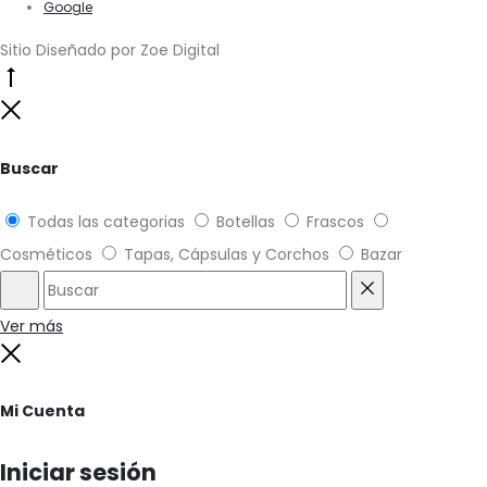
Google
Sitio Diseñado por Zoe Digital
Go
to
Close
top
Buscar
Todas las categorias
Botellas
Frascos
Cosméticos
Tapas, Cápsulas y Corchos
Bazar
Buscar
Reset
Ver más
Close
Mi Cuenta
Iniciar sesión