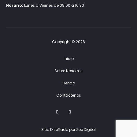
Horario:
Lunes a Viernes de 09:00 a 16:30
Copyright © 2026
Inicio
Sobre Nosotros
Tienda
Contáctenos
F
I
G
a
n
o
c
s
o
e
t
g
Sitio Diseñado por Zoe Digital
b
a
l
o
g
e