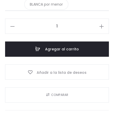
BLANCA por menor
03
-
Tapa
53
Agregar al carrito
mm
(para
botella
Añadir a la lista de deseos
Salsa
720ml)
cantidad
COMPARAR