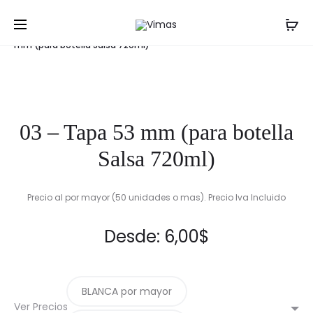
Prod
11.3-
06
Inicio
Tapas, Cápsulas y Corchos
03 – Tapa 53
EUROPA
–
navig
mm (para botella Salsa 720ml)
370
TAPA
ML
77
MM
(
03 – Tapa 53 mm (para botella
EUROPA
370
Salsa 720ml)
ML
)
Precio al por mayor (50 unidades o mas). Precio Iva Incluido
Desde:
6,00
$
BLANCA por mayor
Ver Precios