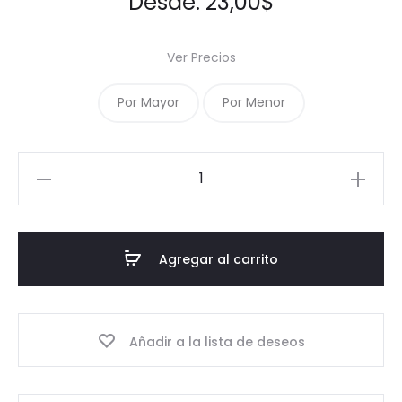
Desde:
23,00
$
Ver Precios
Por Mayor
Por Menor
14-
Dispensador
cremero
28mm,
Agregar al carrito
negro.
cantidad
Añadir a la lista de deseos