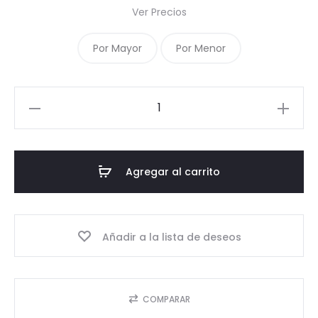
Ver Precios
Por Mayor
Por Menor
13
-
Corcho
Hongo
Agregar al carrito
integral
sintético
cantidad
Añadir a la lista de deseos
COMPARAR