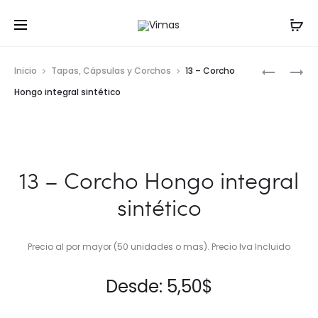
Prod
12
14
Inicio
Tapas, Cápsulas y Corchos
13 – Corcho
–
–
navig
Hongo integral sintético
TAPA
CORCHO
PLÁSTIC
CÓNICO
GROWLE
INTEGRA
35
SINTÉTIC
13 – Corcho Hongo integral
MM
sintético
Precio al por mayor (50 unidades o mas). Precio Iva Incluido
Desde:
5,50
$