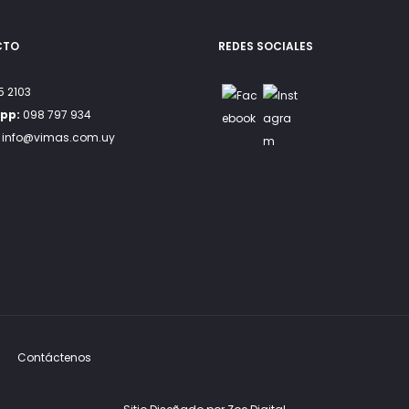
the
product
CTO
REDES SOCIALES
page
 2103
pp:
098 797 934
info@vimas.com.uy
Contáctenos