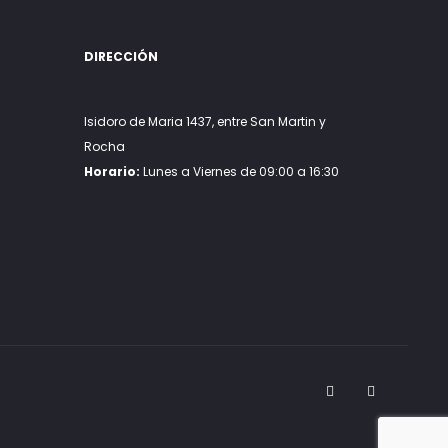
the
the
product
product
DIRECCIÓN
page
page
Isidoro de Maria 1437, entre San Martin y
Rocha
Horario:
Lunes a Viernes de 09:00 a 16:30
Go
to
to
F
I
G
a
n
o
c
s
o
e
t
g
b
a