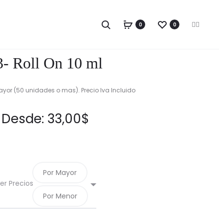
Produc
01-
SELLO
Buscar
0
0
F
I
TETINA
DE
naviga
G
a
n
o
c
s
CON
SEGURIDAD
o
e
t
g
CUENTA
TERMOCONT
b
a
l
3- Roll On 10 ml
o
g
GOTAS
PARA
e
o
r
k
a
15ML
38MM,
m
53MM,
ayor (50 unidades o mas). Precio Iva Incluido
63MM,
70MM,
Desde:
33,00
$
82MM.
Por Mayor
er Precios
Por Menor