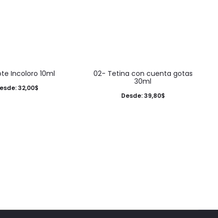
This
This
te Incoloro 10ml
02- Tetina con cuenta gotas
product
product
30ml
esde:
32,00
$
has
has
Desde:
39,80
$
multiple
multiple
variants.
variants.
The
The
options
options
may
may
be
be
chosen
chosen
on
on