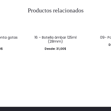
Productos relacionados
This
enta gotas
16 – Botella ámbar 125ml
09- Po
product
(28mm)
D
has
0
$
Desde:
31,00
$
multiple
variants.
The
options
may
be
chosen
on