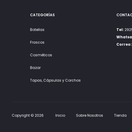
the
the
product
product
CATEGORÍAS
CONTA
page
page
Botellas
Tel:
2925
Whatsa
Frascos
Correo:
Cosméticos
Bazar
Tapas, Cápsulas y Corchos
Copyright © 2026
Inicio
Sobre Nosotros
Tienda