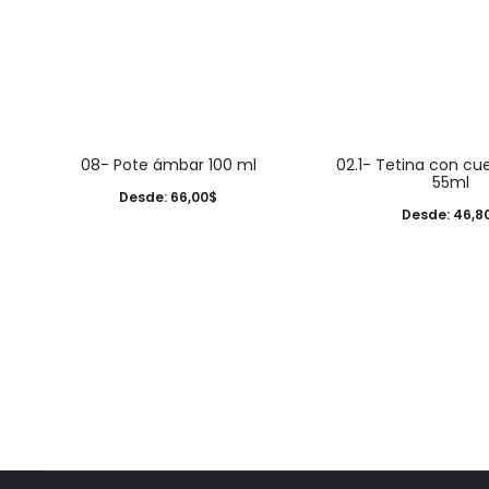
This
This
08- Pote ámbar 100 ml
02.1- Tetina con cu
product
product
55ml
Desde:
66,00
$
has
has
Desde:
46,8
multiple
multiple
variants.
variants.
The
The
options
options
may
may
be
be
chosen
chosen
on
on