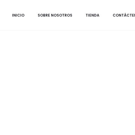
Inicio
Cosméticos
03- Roll On 10 ml
INICIO
SOBRE NOSOTROS
TIENDA
CONTÁCTE