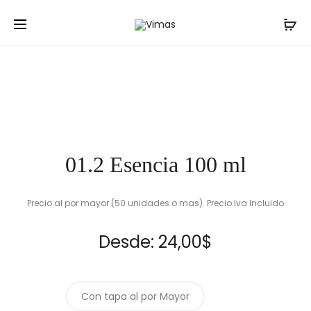
Prod
08.2-
VASO
Inicio
Botellas
01.2 Esencia 100 ml
GIRO
CERVECE
navig
2-
MUNICH
330
530ML
TO63
(NADIR)
01.2 Esencia 100 ml
Precio al por mayor (50 unidades o mas). Precio Iva Incluido
Desde:
24,00
$
Con tapa al por Mayor