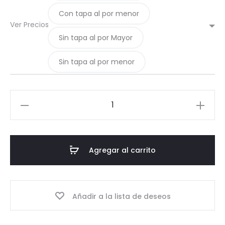
Con tapa al por menor
Ver Precios
Sin tapa al por Mayor
Sin tapa al por menor
01.2
Esencia
100
ml
Agregar al carrito
cantidad
Añadir a la lista de deseos