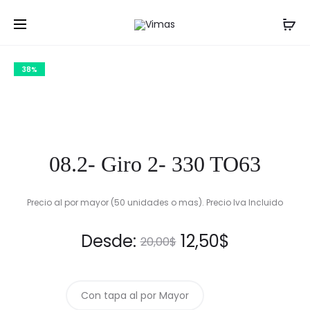
Prod
06.2-
01.2
Inicio
Frascos
08.2- Giro 2- 330 TO63
VINO
ESENCIA
navig
VERDE
100
38%
750
ML
ML
R30
08.2- Giro 2- 330 TO63
Precio al por mayor (50 unidades o mas). Precio Iva Incluido
Original
Current
Desde:
12,50
$
20,00
$
price
price
Con tapa al por Mayor
was:
is: