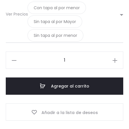
Con tapa al por menor
20,00$.
12,50$.
Ver Precios
Sin tapa al por Mayor
Sin tapa al por menor
08.2-
Giro
2-
330
Agregar al carrito
TO63
cantidad
Añadir a la lista de deseos