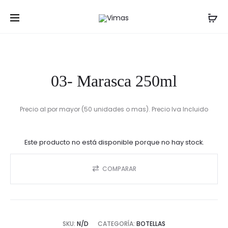
Prod
21-
05-
Inicio
Botellas
03- Marasca 250ml
GROWLE
MARASC
navig
1.9
500
LT
ML
03- Marasca 250ml
Precio al por mayor (50 unidades o mas). Precio Iva Incluido
Este producto no está disponible porque no hay stock.
COMPARAR
SKU:
N/D
CATEGORÍA:
BOTELLAS