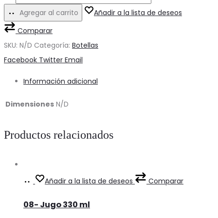
-
Agregar al carrito
Añadir a la lista de deseos
Aceite
Comparar
verde
SKU:
N/D
Categoría:
Botellas
Dorica
Share
Facebook
Twitter
Email
750
ml
Información adicional
cantidad
Dimensiones
N/D
Productos relacionados
Ver
This
Añadir a la lista de deseos
Comparar
Precios
product
08- Jugo 330 ml
has