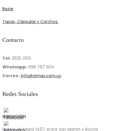
Bazar
product
page
Tapas, Cápsulas y Corchos
Contacto
Tel:
2925 2103
Whatsapp:
098 797 934
Correo:
info@vimas.com.uy
Redes Sociales
DIRECCIÓN
Isidoro de Maria 1437, entre San Martin y Rocha