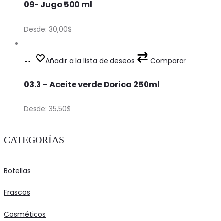
may
09- Jugo 500 ml
has
page
be
multiple
Desde:
30,00
$
chosen
variants.
on
The
Ver
This
Añadir a la lista de deseos
Comparar
the
options
Precios
product
product
may
03.3 – Aceite verde Dorica 250ml
has
page
be
multiple
Desde:
35,50
$
chosen
variants.
on
The
CATEGORÍAS
the
options
product
may
Botellas
page
be
chosen
Frascos
on
Cosméticos
the