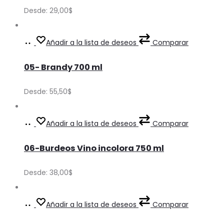
multiple
Desde:
29,00
$
variants.
The
Ver
This
Añadir a la lista de deseos
Comparar
options
Precios
product
may
05- Brandy 700 ml
has
be
multiple
Desde:
55,50
$
chosen
variants.
on
The
Ver
This
Añadir a la lista de deseos
Comparar
the
options
Precios
product
product
may
06-Burdeos Vino incolora 750 ml
has
page
be
multiple
Desde:
38,00
$
chosen
variants.
on
The
Ver
This
Añadir a la lista de deseos
Comparar
the
options
Precios
product
product