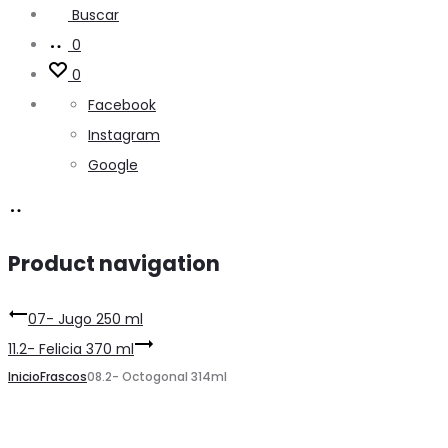
Buscar
0
0
Facebook
Instagram
Google
Product navigation
07- Jugo 250 ml
11.2- Felicia 370 ml
Inicio
Frascos
08.2- Octogonal 314ml