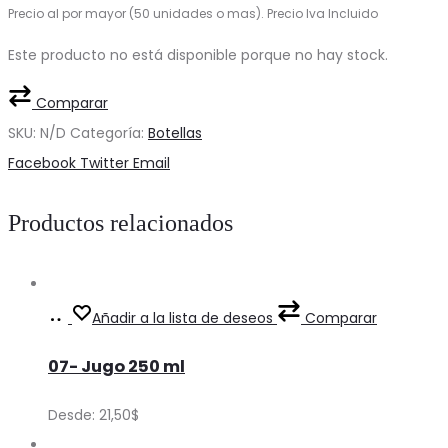
Precio al por mayor (50 unidades o mas). Precio Iva Incluido
Este producto no está disponible porque no hay stock.
Comparar
SKU:
N/D
Categoría:
Botellas
Share
Facebook
Twitter
Email
Productos relacionados
Ver
This
Añadir a la lista de deseos
Comparar
Precios
product
07- Jugo 250 ml
has
multiple
Desde:
21,50
$
variants.