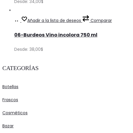
Desde:
34,00
$
chosen
variants.
on
The
Ver
This
Añadir a la lista de deseos
Comparar
the
options
Precios
product
product
may
06-Burdeos Vino incolora 750 ml
has
page
be
multiple
Desde:
38,00
$
chosen
variants.
on
The
CATEGORÍAS
the
options
product
may
Botellas
page
be
chosen
Frascos
on
Cosméticos
the
Bazar
product