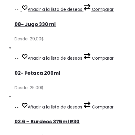
The
Ver
This
Añadir a la lista de deseos
Comparar
options
Precios
product
may
08- Jugo 330 ml
has
be
multiple
Desde:
29,00
$
chosen
variants.
on
The
Ver
This
Añadir a la lista de deseos
Comparar
the
options
Precios
product
product
may
02- Petaca 200ml
has
page
be
multiple
Desde:
25,00
$
chosen
variants.
on
The
Ver
This
Añadir a la lista de deseos
Comparar
the
options
Precios
product
product
may
03.6 – Burdeos 375ml R30
has
page
be
multiple