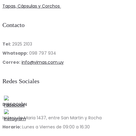
page
Tapas, Cápsulas y Corchos
Contacto
Tel:
2925 2103
Whatsapp:
098 797 934
Correo:
info@vimas.com.uy
Redes Sociales
DIRECCIÓN
Isidoro de Maria 1437, entre San Martin y Rocha
Horario:
Lunes a Viernes de 09:00 a 16:30