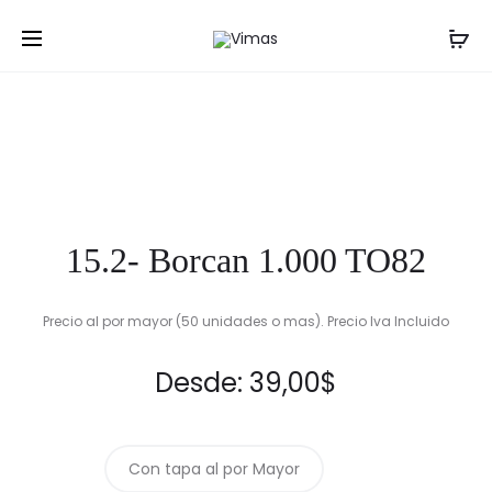
Prod
11.2-
18-
Inicio
Frascos
15.2- Borcan 1.000 TO82
FELICIA
POTE
navig
370
5
ML
LITROS
15.2- Borcan 1.000 TO82
Precio al por mayor (50 unidades o mas). Precio Iva Incluido
Desde:
39,00
$
Con tapa al por Mayor