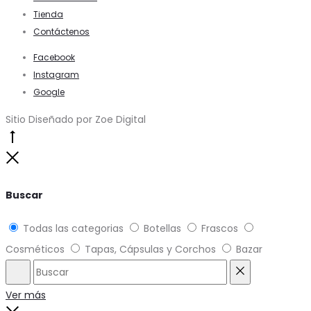
Tienda
Contáctenos
Facebook
Instagram
Google
Sitio Diseñado por Zoe Digital
Go
to
Close
top
Buscar
Todas las categorias
Botellas
Frascos
Cosméticos
Tapas, Cápsulas y Corchos
Bazar
Buscar
Reset
Ver más