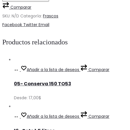
800
Comparar
TO70
SKU:
N/D
Categoría:
Frascos
cantidad
Share
Facebook
Twitter
Email
Productos relacionados
Ver
This
Añadir a la lista de deseos
Comparar
Precios
product
05- Conserva 150 TO53
has
multiple
Desde:
17,00
$
variants.
The
Ver
This
Añadir a la lista de deseos
Comparar
options
Precios
product
may