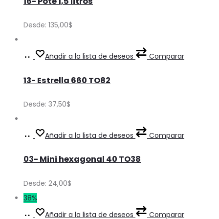
16- Pote 1,5 litros
has
be
multiple
Desde:
135,00
$
chosen
variants.
on
The
Ver
This
Añadir a la lista de deseos
Comparar
the
options
Precios
product
product
may
13- Estrella 660 TO82
has
page
be
multiple
Desde:
37,50
$
chosen
variants.
on
The
Ver
This
Añadir a la lista de deseos
Comparar
the
options
Precios
product
product
may
03- Mini hexagonal 40 TO38
has
page
be
multiple
Desde:
24,00
$
chosen
variants.
38%
on
The
Ver
This
Añadir a la lista de deseos
Comparar
the