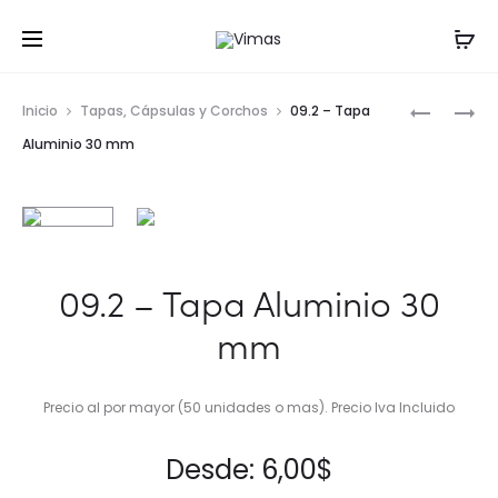
Prod
06.1-
03.6
Inicio
Tapas, Cápsulas y Corchos
09.2 – Tapa
BURDEOS
–
navig
Aluminio 30 mm
750
BURDEOS
ML
375ML
R30
09.2 – Tapa Aluminio 30
mm
Precio al por mayor (50 unidades o mas). Precio Iva Incluido
Desde:
6,00
$